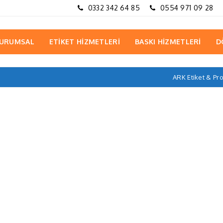
0332 342 64 85
0554 971 09 28
URUMSAL
ETİKET HİZMETLERİ
BASKI HİZMETLERİ
D
ARK Etiket & P