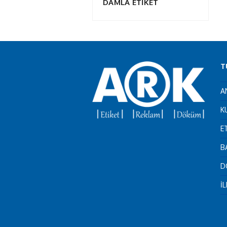
DAMLA ETİKET
T
A
K
E
B
D
İ