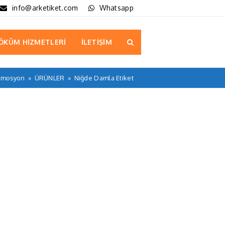
info@arketiket.com
Whatsapp
ÖKÜM HİZMETLERİ
İLETİŞİM
romosyon
»
ÜRÜNLER
»
Niğde Damla Etiket