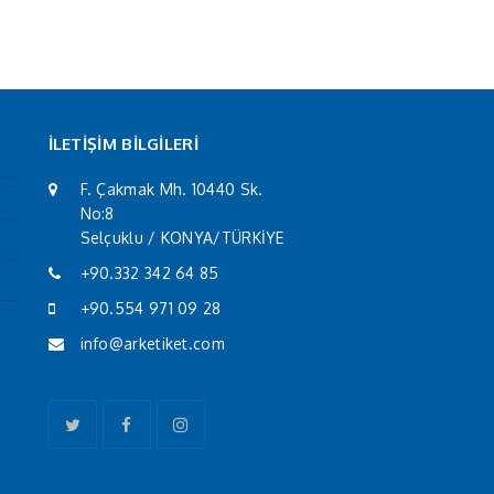
İLETİŞİM BİLGİLERİ
F. Çakmak Mh. 10440 Sk.
No:8
Selçuklu / KONYA/TÜRKİYE
+90.332 342 64 85
+90.554 971 09 28
info@arketiket.com
Twitter
Facebook
Instagram