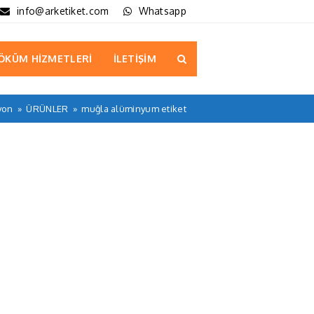
info@arketiket.com
Whatsapp
ÖKÜM HİZMETLERİ
İLETİŞİM
yon
»
ÜRÜNLER
»
muğla alüminyum etiket