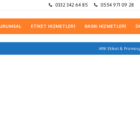
0332 342 64 85
0554 971 09 28
URUMSAL
ETİKET HİZMETLERİ
BASKI HİZMETLERİ
D
ARK Etiket & Promos