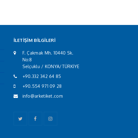
İLETİŞİM BİLGİLERİ
F. Çakmak Mh. 10440 Sk.
No:8
Selçuklu / KONYA/TÜRKİYE
+90.332 342 64 85
+90.554 971 09 28
info@arketiket.com
Twitter
Facebook
Instagram