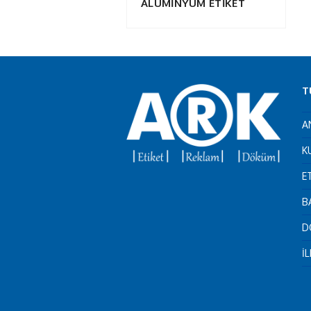
ALÜMİNYUM ETİKET
T
A
K
E
B
D
İ