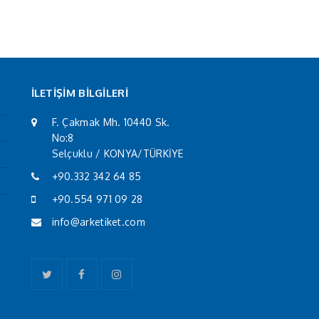
İLETİŞİM BİLGİLERİ
F. Çakmak Mh. 10440 Sk.
No:8
Selçuklu / KONYA/TÜRKİYE
+90.332 342 64 85
+90.554 971 09 28
info@arketiket.com
Twitter
Facebook
Instagram