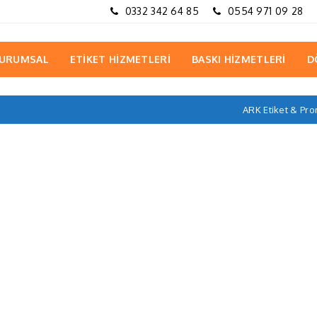
0332 342 64 85
0554 971 09 28
URUMSAL
ETİKET HİZMETLERİ
BASKI HİZMETLERİ
D
ARK Etiket & Pr