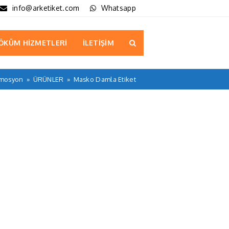
info@arketiket.com
Whatsapp
ÖKÜM HİZMETLERİ
İLETİŞİM
omosyon
»
ÜRÜNLER
»
Masko Damla Etiket