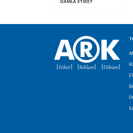
DAMLA ETİKET
T
A
K
E
B
D
İ