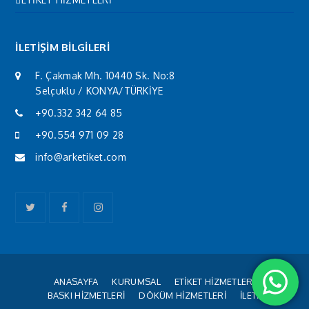
İLETİŞİM BİLGİLERİ
F. Çakmak Mh. 10440 Sk. No:8
Selçuklu / KONYA/TÜRKİYE
+90.332 342 64 85
+90.554 971 09 28
info@arketiket.com
Twitter
Facebook
Instagram
ANASAYFA
KURUMSAL
ETİKET HİZMETLERİ
BASKI HİZMETLERİ
DÖKÜM HİZMETLERİ
İLETİŞİM