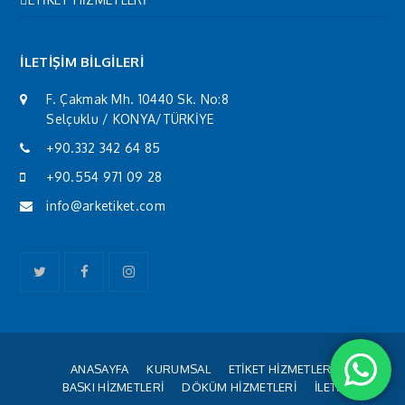
İLETİŞİM BİLGİLERİ
F. Çakmak Mh. 10440 Sk. No:8
Selçuklu / KONYA/TÜRKİYE
+90.332 342 64 85
+90.554 971 09 28
info@arketiket.com
Twitter
Facebook
Instagram
ANASAYFA
KURUMSAL
ETİKET HİZMETLERİ
BASKI HİZMETLERİ
DÖKÜM HİZMETLERİ
İLETİŞİM