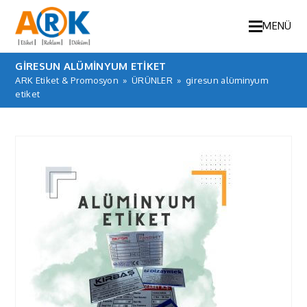
MENÜ
GIRESUN ALÜMINYUM ETIKET
ARK Etiket & Promosyon
»
ÜRÜNLER
»
giresun alüminyum
etiket