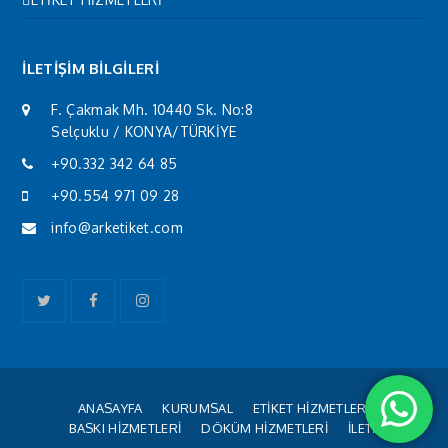
İLETİŞİM BİLGİLERİ
F. Çakmak Mh. 10440 Sk. No:8
Selçuklu / KONYA/TÜRKİYE
+90.332 342 64 85
+90.554 971 09 28
info@arketiket.com
Twitter
Facebook
Instagram
ANASAYFA
KURUMSAL
ETİKET HİZMETLERİ
BASKI HİZMETLERİ
DÖKÜM HİZMETLERİ
İLETİŞİM