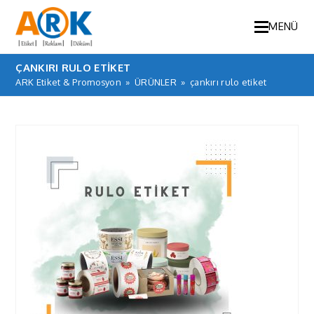
MENÜ
ÇANKIRI RULO ETIKET
ARK Etiket & Promosyon
»
ÜRÜNLER
»
çankırı rulo etiket