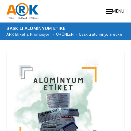
MENÜ
BASKILI ALÜMINYUM ETIKE
ARK Etiket & Promosyon
»
ÜRÜNLER
»
baskılı alüminyum etike