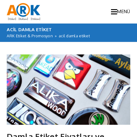
MENÜ
ACIL DAMLA ETIKET
ARK Etiket & Promosyon
»
acil damla etiket
Damla Etiket Fiyatları ve