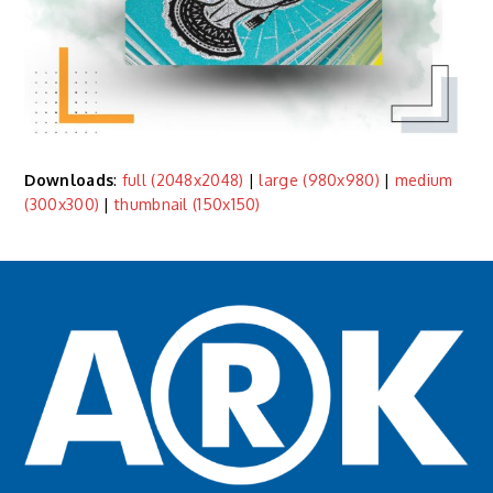
Downloads
:
full (2048x2048)
|
large (980x980)
|
medium
(300x300)
|
thumbnail (150x150)