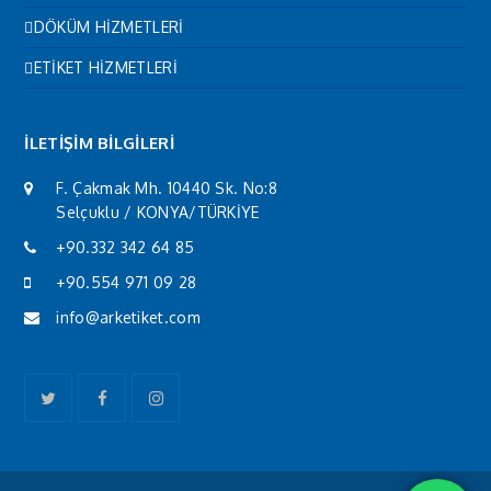
DÖKÜM HİZMETLERİ
ETİKET HİZMETLERİ
İLETİŞİM BİLGİLERİ
F. Çakmak Mh. 10440 Sk. No:8
Selçuklu / KONYA/TÜRKİYE
+90.332 342 64 85
+90.554 971 09 28
info@arketiket.com
Twitter
Facebook
Instagram