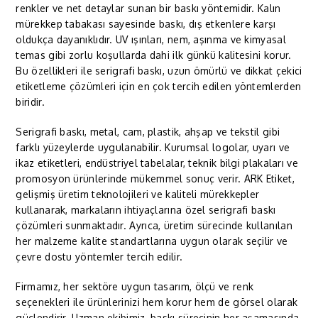
renkler ve net detaylar sunan bir baskı yöntemidir. Kalın
mürekkep tabakası sayesinde baskı, dış etkenlere karşı
oldukça dayanıklıdır. UV ışınları, nem, aşınma ve kimyasal
temas gibi zorlu koşullarda dahi ilk günkü kalitesini korur.
Bu özellikleri ile serigrafi baskı, uzun ömürlü ve dikkat çekici
etiketleme çözümleri için en çok tercih edilen yöntemlerden
biridir.
Serigrafi baskı, metal, cam, plastik, ahşap ve tekstil gibi
farklı yüzeylerde uygulanabilir. Kurumsal logolar, uyarı ve
ikaz etiketleri, endüstriyel tabelalar, teknik bilgi plakaları ve
promosyon ürünlerinde mükemmel sonuç verir. ARK Etiket,
gelişmiş üretim teknolojileri ve kaliteli mürekkepler
kullanarak, markaların ihtiyaçlarına özel serigrafi baskı
çözümleri sunmaktadır. Ayrıca, üretim sürecinde kullanılan
her malzeme kalite standartlarına uygun olarak seçilir ve
çevre dostu yöntemler tercih edilir.
Firmamız, her sektöre uygun tasarım, ölçü ve renk
seçenekleri ile ürünlerinizi hem korur hem de görsel olarak
güçlendirir. Uzman ekibimiz, baskı sürecinin her aşamasında