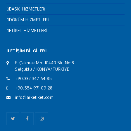
BASKI HİZMETLERİ
DÖKÜM HİZMETLERİ
ETİKET HİZMETLERİ
İLETİŞİM BİLGİLERİ
F. Çakmak Mh. 10440 Sk. No:8
Selçuklu / KONYA/TÜRKİYE
+90.332 342 64 85
+90.554 971 09 28
info@arketiket.com
Twitter
Facebook
Instagram