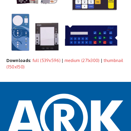
Downloads
:
full (539x596)
|
medium (271x300)
|
thumbnail
(150x150)