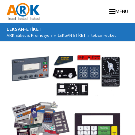
MENÜ
LEKSAN-ETIKET
ARK Etiket & Promosyon
»
LEKSAN ETİKET
»
leksan-etiket