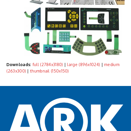
Downloads
:
full (2784x3180)
|
large (896x1024)
|
medium
(263x300)
|
thumbnail (150x150)