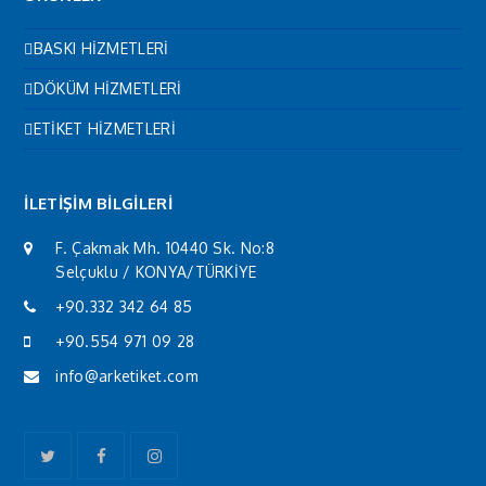
BASKI HİZMETLERİ
DÖKÜM HİZMETLERİ
ETİKET HİZMETLERİ
İLETİŞİM BİLGİLERİ
F. Çakmak Mh. 10440 Sk. No:8
Selçuklu / KONYA/TÜRKİYE
+90.332 342 64 85
+90.554 971 09 28
info@arketiket.com
Twitter
Facebook
Instagram