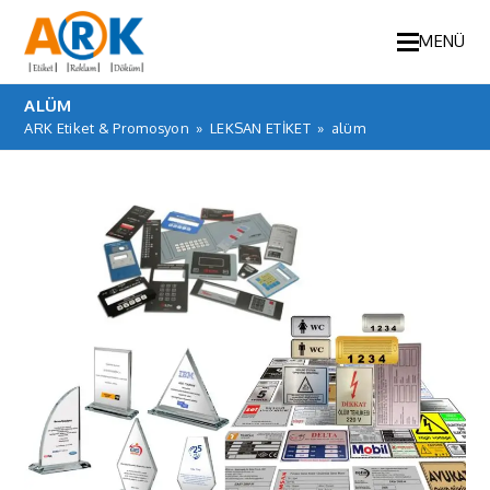
MENÜ
ALÜM
ARK Etiket & Promosyon
»
LEKSAN ETİKET
»
alüm