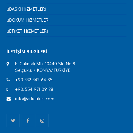
BASKI HİZMETLERİ
DÖKÜM HİZMETLERİ
ETİKET HİZMETLERİ
İLETİŞİM BİLGİLERİ
F. Çakmak Mh. 10440 Sk. No:8
Selçuklu / KONYA/TÜRKİYE
+90.332 342 64 85
+90.554 971 09 28
info@arketiket.com
Twitter
Facebook
Instagram