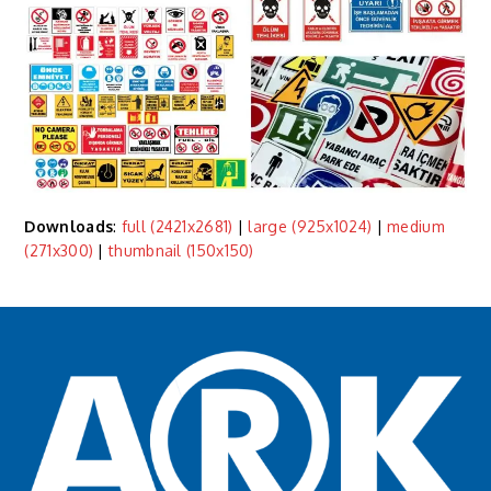
Downloads
:
full (2421x2681)
|
large (925x1024)
|
medium
(271x300)
|
thumbnail (150x150)