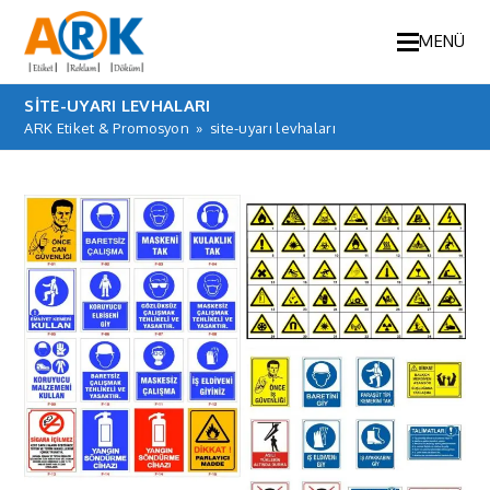
MENÜ
SITE-UYARI LEVHALARI
ARK Etiket & Promosyon
»
site-uyarı levhaları