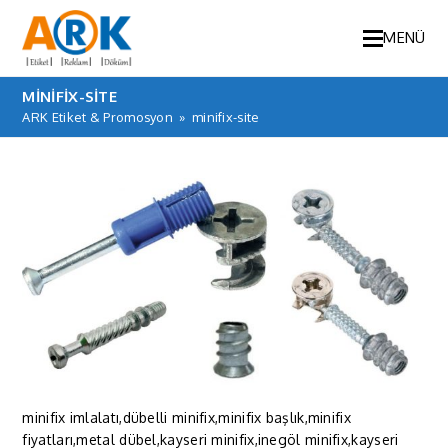
MENÜ
MINIFIX-SITE
ARK Etiket & Promosyon
»
minifix-site
minifix imlalatı,dübelli minifix,minifix başlık,minifix
fiyatları,metal dübel,kayseri minifix,inegöl minifix,kayseri