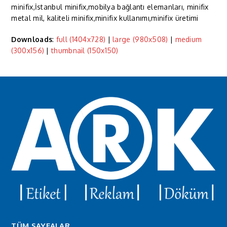
minifix,İstanbul minifix,mobilya bağlantı elemanları, minifix
metal mil, kaliteli minifix,minifix kullanımı,minifix üretimi
Downloads
:
full (1404x728)
|
large (980x508)
|
medium
(300x156)
|
thumbnail (150x150)
TÜM SAYFALAR