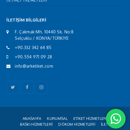
İLETİŞİM BİLGİLERİ
F. Çakmak Mh. 10440 Sk. No:8
Selçuklu / KONYA/TÜRKİYE
+90.332 342 64 85
+90.554 971 09 28
info@arketiket.com
Twitter
Facebook
Instagram
ANASAYFA
KURUMSAL
ETİKET HİZMETLERİ
BASKI HİZMETLERİ
DÖKÜM HİZMETLERİ
İLETİŞİM