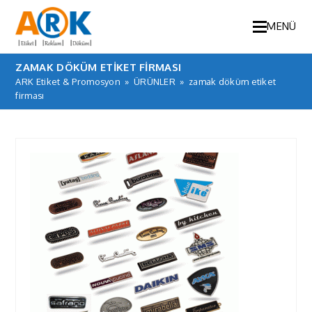
MENÜ
ZAMAK DÖKÜM ETIKET FIRMASI
ARK Etiket & Promosyon
»
ÜRÜNLER
»
zamak döküm etiket
firması