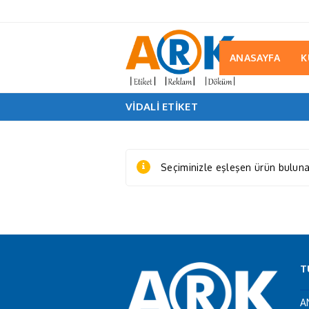
ANASAYFA
K
VIDALI ETIKET
Seçiminizle eşleşen ürün bulun
T
A