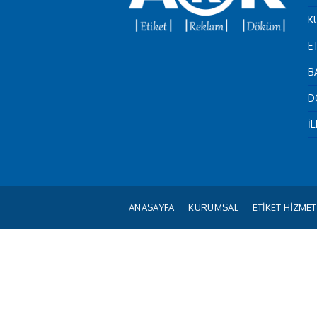
K
E
B
D
İ
ANASAYFA
KURUMSAL
ETİKET HİZMET