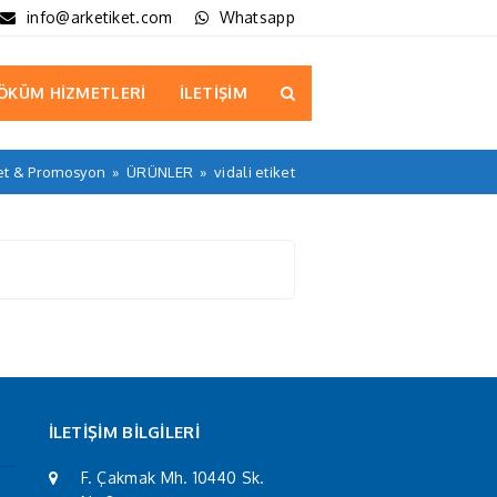
info@arketiket.com
Whatsapp
ÖKÜM HİZMETLERİ
İLETİŞİM
et & Promosyon
»
ÜRÜNLER
»
vidali etiket
İLETİŞİM BİLGİLERİ
F. Çakmak Mh. 10440 Sk.