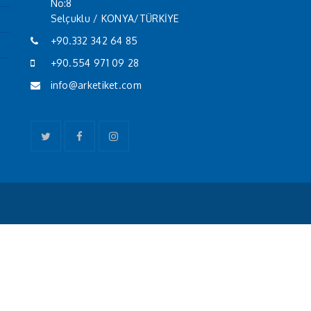
No:8
Selçuklu / KONYA/TÜRKİYE
+90.332 342 64 85
+90.554 971 09 28
info@arketiket.com
Twitter
Facebook
Instagram