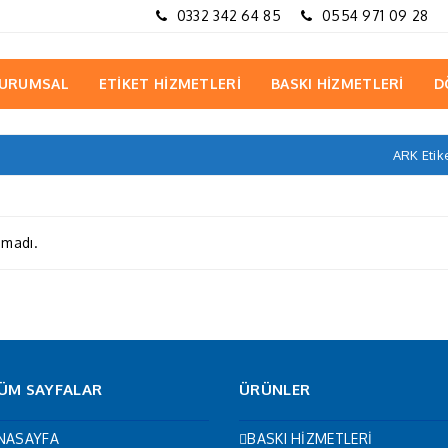
0332 342 64 85
0554 971 09 28
URUMSAL
ETİKET HİZMETLERİ
BASKI HİZMETLERİ
D
ARK Etik
amadı.
ÜM SAYFALAR
ÜRÜNLER
NASAYFA
BASKI HİZMETLERİ