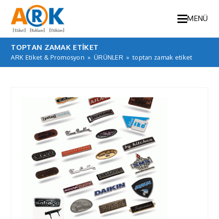
MENÜ
TOPTAN ZAMAK ETIKET
ARK Etiket & Promosyon
»
ÜRÜNLER
»
toptan zamak etiket