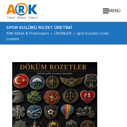
MENÜ
SPOR KULÜBÜ ROZET ÜRETIMI
ARK Etiket & Promosyon
»
ÜRÜNLER
»
spor kulübü rozet
üretimi