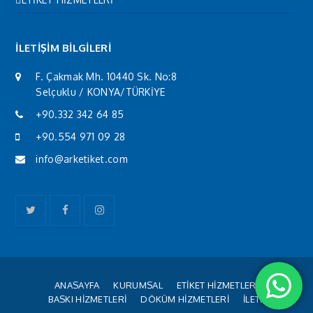
İLETİŞİM BİLGİLERİ
F. Çakmak Mh. 10440 Sk. No:8
Selçuklu / KONYA/TÜRKİYE
+90.332 342 64 85
+90.554 971 09 28
info@arketiket.com
Twitter
Facebook
Instagram
ANASAYFA
KURUMSAL
ETİKET HİZMETLERİ
BASKI HİZMETLERİ
DÖKÜM HİZMETLERİ
İLETİŞİM