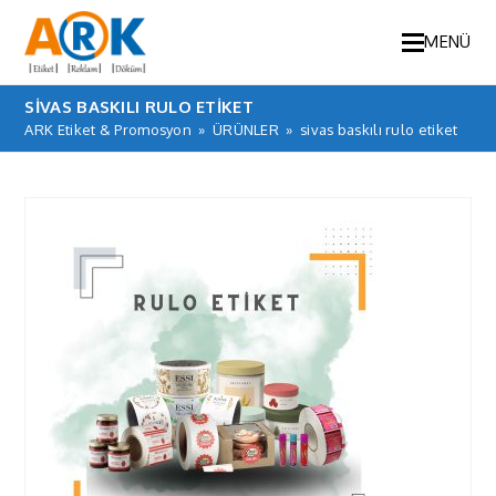
MENÜ
SIVAS BASKILI RULO ETIKET
ARK Etiket & Promosyon
»
ÜRÜNLER
»
sivas baskılı rulo etiket