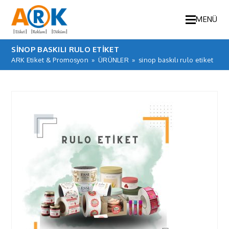
MENÜ
SINOP BASKILI RULO ETIKET
ARK Etiket & Promosyon
»
ÜRÜNLER
»
sinop baskılı rulo etiket