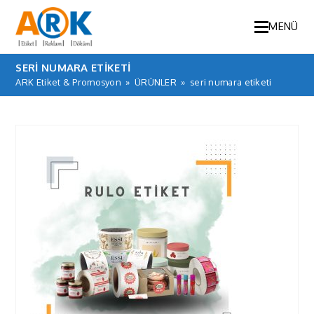
MENÜ
SERI NUMARA ETIKETI
ARK Etiket & Promosyon
»
ÜRÜNLER
»
seri numara etiketi