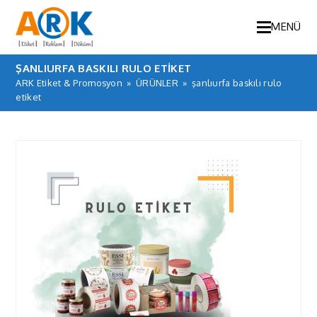
MENÜ
ŞANLIURFA BASKILI RULO ETIKET
ARK Etiket & Promosyon
»
ÜRÜNLER
»
şanlıurfa baskılı rulo
etiket