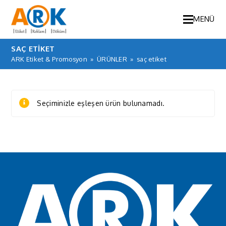
MENÜ
SAÇ ETIKET
ARK Etiket & Promosyon
»
ÜRÜNLER
»
saç etiket
Seçiminizle eşleşen ürün bulunamadı.