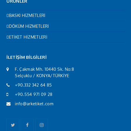
ÜRÜNLER
BASKI HİZMETLERİ
DÖKÜM HİZMETLERİ
ETİKET HİZMETLERİ
İLETİŞİM BİLGİLERİ
F. Çakmak Mh. 10440 Sk. No:8
Selçuklu / KONYA/TÜRKİYE
+90.332 342 64 85
+90.554 971 09 28
info@arketiket.com
Twitter
Facebook
Instagram