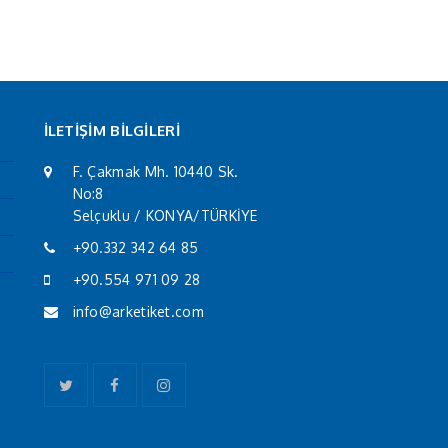
İLETİŞİM BİLGİLERİ
F. Çakmak Mh. 10440 Sk.
No:8
Selçuklu / KONYA/TÜRKİYE
+90.332 342 64 85
+90.554 971 09 28
info@arketiket.com
Twitter
Facebook
Instagram