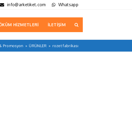
info@arketiket.com
Whatsapp
ÖKÜM HİZMETLERİ
İLETİŞİM
 & Promosyon
»
ÜRÜNLER
»
rozet fabrikası