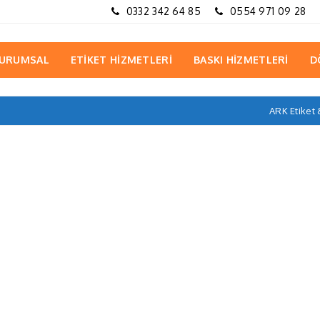
0332 342 64 85
0554 971 09 28
URUMSAL
ETİKET HİZMETLERİ
BASKI HİZMETLERİ
D
ARK Etiket