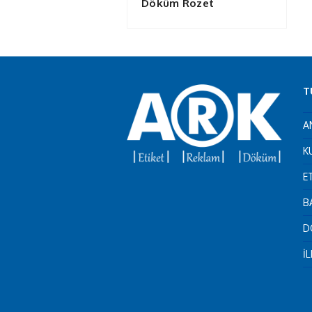
Döküm Rozet
T
A
K
E
B
D
İ