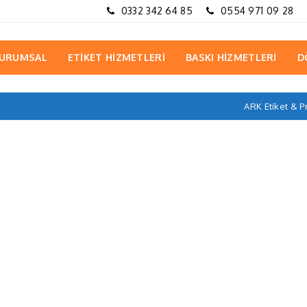
0332 342 64 85
0554 971 09 28
URUMSAL
ETİKET HİZMETLERİ
BASKI HİZMETLERİ
D
ARK Etiket & 