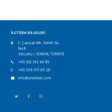
İLETİŞİM BİLGİLERİ
F. Çakmak Mh. 10440 Sk.
No:8
Selçuklu / KONYA/TÜRKİYE
+90.332 342 64 85
+90.554 971 09 28
info@arketiket.com
Twitter
Facebook
Instagram