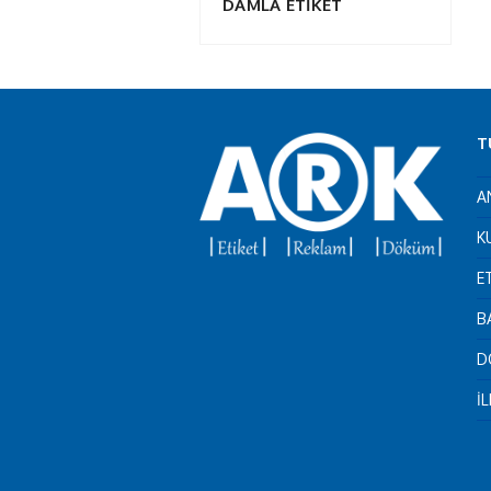
DAMLA ETİKET
T
A
K
E
B
D
İ