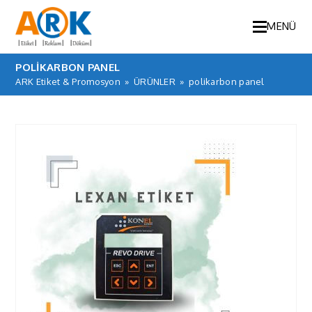
MENÜ
POLIKARBON PANEL
ARK Etiket & Promosyon
»
ÜRÜNLER
»
polikarbon panel