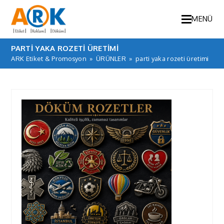
MENÜ
PARTI YAKA ROZETI ÜRETIMI
ARK Etiket & Promosyon
»
ÜRÜNLER
»
parti yaka rozeti üretimi