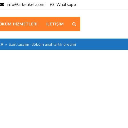
info@arketiket.com
Whatsapp
ÖKÜM HİZMETLERİ
İLETİŞİM
ER
»
özel tasarım döküm anahtarlık üretimi