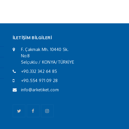
İLETİŞİM BİLGİLERİ
F. Çakmak Mh. 10440 Sk.
No:8
Selçuklu / KONYA/TÜRKİYE
+90.332 342 64 85
+90.554 971 09 28
info@arketiket.com
Twitter
Facebook
Instagram