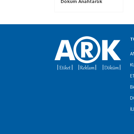
Döküm Anahtarlık
T
A
K
E
B
D
İ