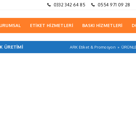
0332 342 64 85
0554 971 09 28
URUMSAL
ETİKET HİZMETLERİ
BASKI HİZMETLERİ
D
K ÜRETIMI
ARK Etiket & Promosyon
»
ÜRÜNL