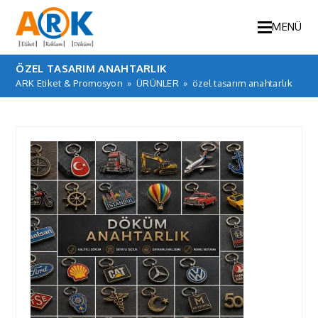
MENÜ
ÖZEL TASARIM ANAHTARLIK
ARK Etiket & Promosyon
»
ÜRÜNLER
»
özel tasarım anahtarlık