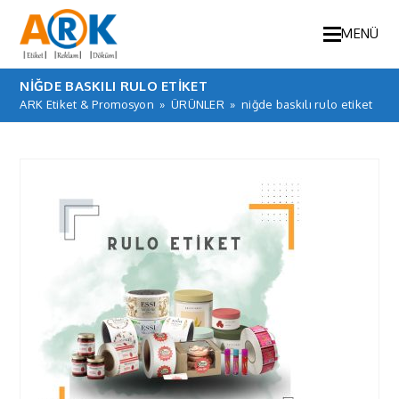
MENÜ
NIĞDE BASKILI RULO ETIKET
ARK Etiket & Promosyon
»
ÜRÜNLER
»
niğde baskılı rulo etiket