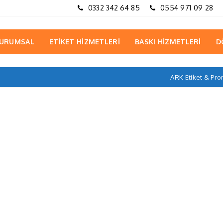
0332 342 64 85
0554 971 09 28
URUMSAL
ETİKET HİZMETLERİ
BASKI HİZMETLERİ
D
ARK Etiket & Pr