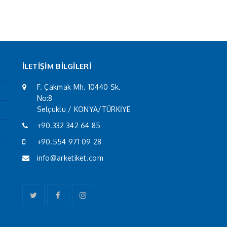
İLETİŞİM BİLGİLERİ
F. Çakmak Mh. 10440 Sk.
No:8
Selçuklu / KONYA/TÜRKİYE
+90.332 342 64 85
+90.554 971 09 28
info@arketiket.com
Twitter
Facebook
Instagram