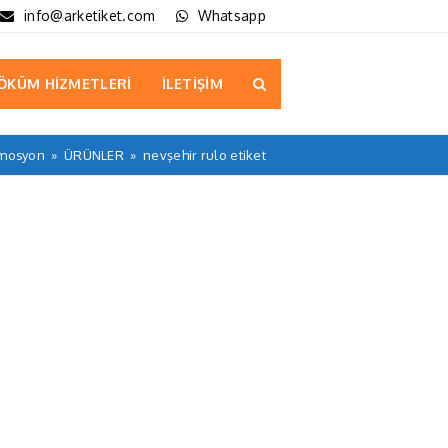
info@arketiket.com
Whatsapp
ÖKÜM HİZMETLERİ
İLETİŞİM
omosyon
»
ÜRÜNLER
»
nevşehir rulo etiket