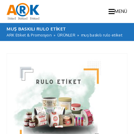
MENÜ
MUŞ BASKILI RULO ETIKET
ARK Etiket & Promosyon
»
ÜRÜNLER
»
muş baskılı rulo etiket