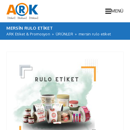
MENÜ
MERSIN RULO ETIKET
ARK Etiket & Promosyon
»
ÜRÜNLER
»
mersin rulo etiket