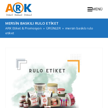
MENÜ
MERSIN BASKILI RULO ETIKET
ARK Etiket & Promosyon
»
ÜRÜNLER
»
mersin baskılı rulo
etiket