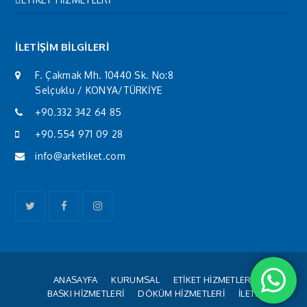
İLETİŞİM BİLGİLERİ
F. Çakmak Mh. 10440 Sk. No:8
Selçuklu / KONYA/TÜRKİYE
+90.332 342 64 85
+90.554 971 09 28
info@arketiket.com
Twitter
Facebook
Instagram
ANASAYFA
KURUMSAL
ETİKET HİZMETLERİ
BASKI HİZMETLERİ
DÖKÜM HİZMETLERİ
İLETİŞİM