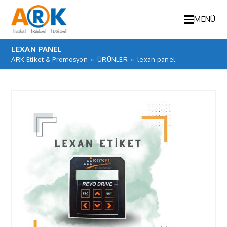
MENÜ
LEXAN PANEL
ARK Etiket & Promosyon
»
ÜRÜNLER
»
lexan panel