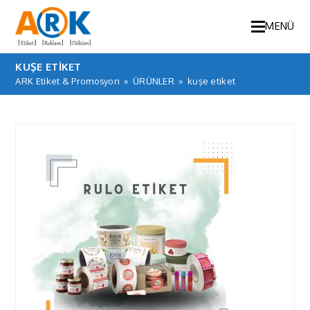
MENÜ
KUŞE ETIKET
ARK Etiket & Promosyon
»
ÜRÜNLER
»
kuşe etiket