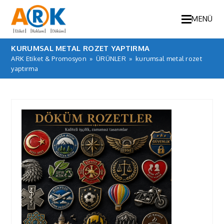
MENÜ
KURUMSAL METAL ROZET YAPTIRMA
ARK Etiket & Promosyon
»
ÜRÜNLER
»
kurumsal metal rozet
yaptırma