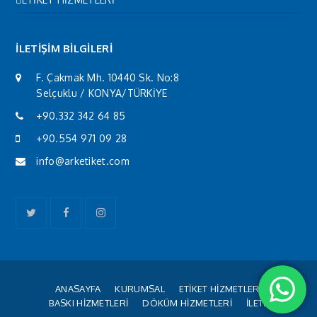
İLETİŞİM BİLGİLERİ
F. Çakmak Mh. 10440 Sk. No:8
Selçuklu / KONYA/TÜRKİYE
+90.332 342 64 85
+90.554 971 09 28
info@arketiket.com
Twitter
Facebook
Instagram
ANASAYFA
KURUMSAL
ETİKET HİZMETLERİ
BASKI HİZMETLERİ
DÖKÜM HİZMETLERİ
İLETİŞİM