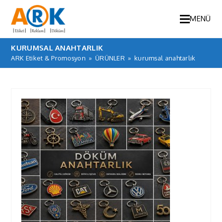
MENÜ
KURUMSAL ANAHTARLIK
ARK Etiket & Promosyon
»
ÜRÜNLER
»
kurumsal anahtarlık