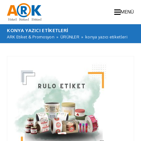
MENÜ
KONYA YAZICI ETIKETLERI
ARK Etiket & Promosyon
»
ÜRÜNLER
»
konya yazıcı etiketleri