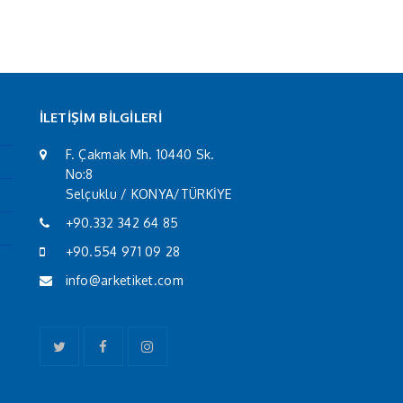
İLETİŞİM BİLGİLERİ
F. Çakmak Mh. 10440 Sk.
No:8
Selçuklu / KONYA/TÜRKİYE
+90.332 342 64 85
+90.554 971 09 28
info@arketiket.com
Twitter
Facebook
Instagram