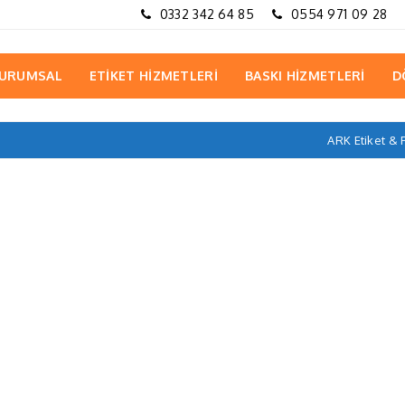
0332 342 64 85
0554 971 09 28
URUMSAL
ETİKET HİZMETLERİ
BASKI HİZMETLERİ
D
ARK Etiket &