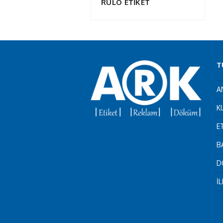
RULO ETİKET
T
A
K
E
B
D
İ