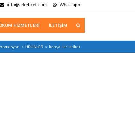
info@arketiket.com
Whatsapp
ÖKÜM HİZMETLERİ
İLETİŞİM
 Promosyon
»
ÜRÜNLER
»
konya seri etiket