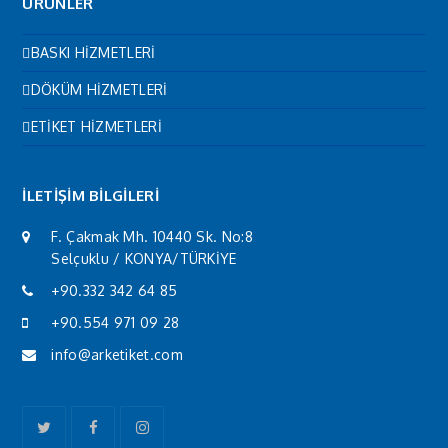
ÜRÜNLER
BASKI HİZMETLERİ
DÖKÜM HİZMETLERİ
ETİKET HİZMETLERİ
İLETİŞİM BİLGİLERİ
F. Çakmak Mh. 10440 Sk. No:8
Selçuklu / KONYA/TÜRKİYE
+90.332 342 64 85
+90.554 971 09 28
info@arketiket.com
Twitter
Facebook
Instagram