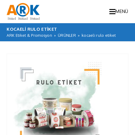
MENÜ
KOCAELI RULO ETIKET
ARK Etiket & Promosyon
»
ÜRÜNLER
»
kocaeli rulo etiket