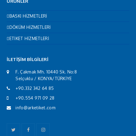
ÜRÜNLER
BASKI HİZMETLERİ
DÖKÜM HİZMETLERİ
ETİKET HİZMETLERİ
İLETİŞİM BİLGİLERİ
F. Çakmak Mh. 10440 Sk. No:8
Selçuklu / KONYA/TÜRKİYE
+90.332 342 64 85
+90.554 971 09 28
info@arketiket.com
Twitter
Facebook
Instagram