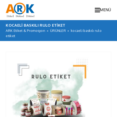
MENÜ
KOCAELI BASKILI RULO ETIKET
ARK Etiket & Promosyon
»
ÜRÜNLER
»
kocaeli baskılı rulo
etiket