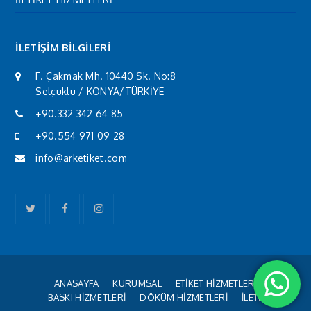
İLETİŞİM BİLGİLERİ
F. Çakmak Mh. 10440 Sk. No:8
Selçuklu / KONYA/TÜRKİYE
+90.332 342 64 85
+90.554 971 09 28
info@arketiket.com
Twitter
Facebook
Instagram
ANASAYFA
KURUMSAL
ETİKET HİZMETLERİ
BASKI HİZMETLERİ
DÖKÜM HİZMETLERİ
İLETİŞİM