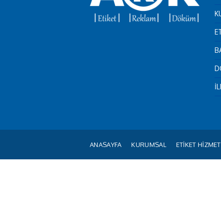
K
E
B
D
İ
ANASAYFA
KURUMSAL
ETİKET HİZMET