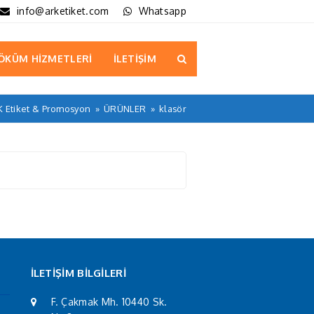
info@arketiket.com
Whatsapp
ÖKÜM HİZMETLERİ
İLETİŞİM
 Etiket & Promosyon
»
ÜRÜNLER
»
klasör
İLETİŞİM BİLGİLERİ
F. Çakmak Mh. 10440 Sk.