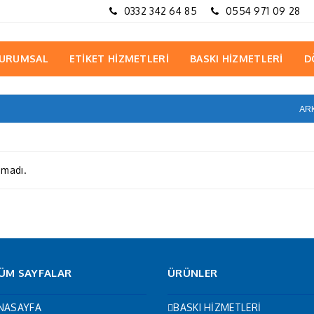
0332 342 64 85
0554 971 09 28
URUMSAL
ETİKET HİZMETLERİ
BASKI HİZMETLERİ
D
ARK
amadı.
ÜM SAYFALAR
ÜRÜNLER
NASAYFA
BASKI HİZMETLERİ