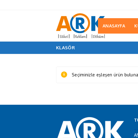
ANASAYFA
K
KLASÖR
Seçiminizle eşleşen ürün bulun
T
A