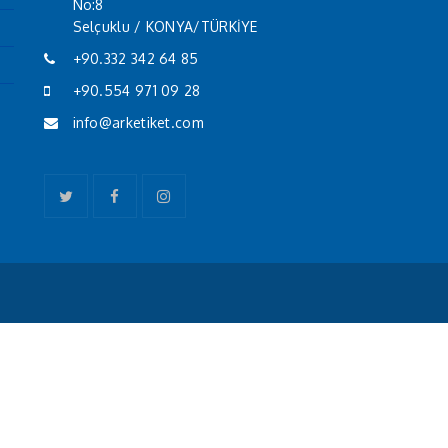
No:8
Selçuklu / KONYA/TÜRKİYE
+90.332 342 64 85
+90.554 971 09 28
info@arketiket.com
Twitter
Facebook
Instagram