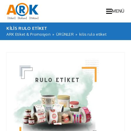
MENÜ
KILIS RULO ETIKET
ARK Etiket & Promosyon
»
ÜRÜNLER
»
kilis rulo etiket