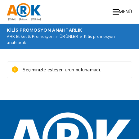
MENÜ
KILIS PROMOSYON ANAHTARLIK
ARK Etiket & Promosyon
»
ÜRÜNLER
»
Kilis promosyon
anahtarlık
Seçiminizle eşleşen ürün bulunamadı.