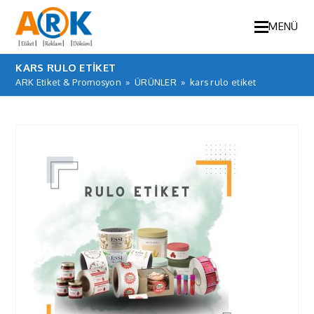
MENÜ
KARS RULO ETIKET
ARK Etiket & Promosyon
»
ÜRÜNLER
»
kars rulo etiket