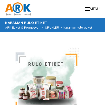
MENÜ
KARAMAN RULO ETIKET
ARK Etiket & Promosyon
»
ÜRÜNLER
»
karaman rulo etiket